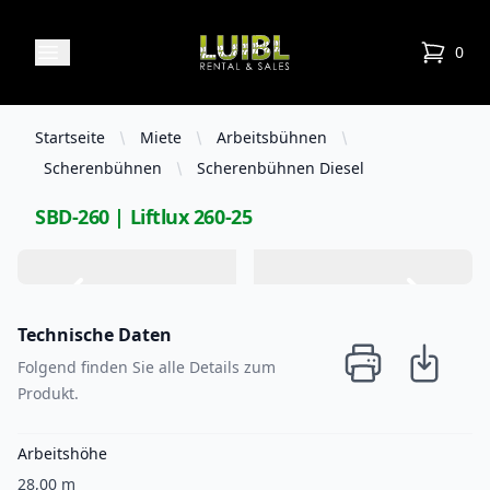
Luibl Rental & Sales
Open menu
0
items in
Startseite
Miete
Arbeitsbühnen
Scherenbühnen
Scherenbühnen Diesel
SBD-260 | Liftlux 260-25
Technische Daten
Folgend finden Sie alle Details zum
Produkt.
Arbeitshöhe
28,00 m