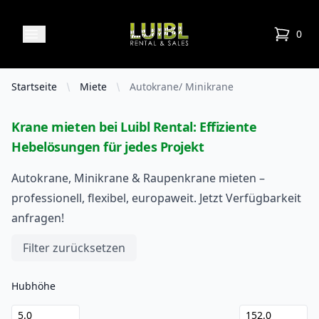
Luibl Rental & Sales
Open menu
0
items in
Startseite
Miete
Autokrane/ Minikrane
Krane mieten bei Luibl Rental: Effiziente
Hebelösungen für jedes Projekt
Autokrane, Minikrane & Raupenkrane mieten –
professionell, flexibel, europaweit. Jetzt Verfügbarkeit
anfragen!
Filters
Filter zurücksetzen
Hubhöhe