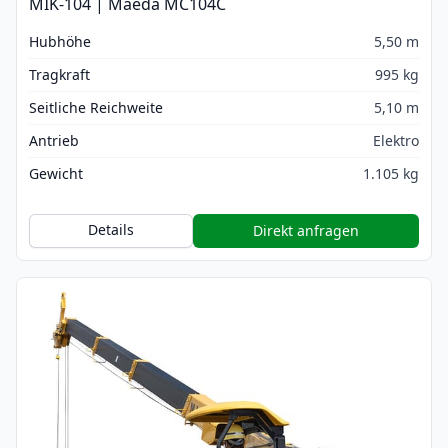
MIK-104 | Maeda MC104C
Hubhöhe
5,50 m
Tragkraft
995 kg
Seitliche Reichweite
5,10 m
Antrieb
Elektro
Gewicht
1.105 kg
Details
Direkt anfragen