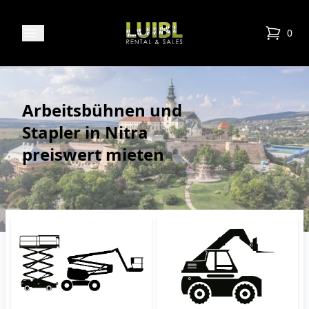
Luibl Rental & Sales
Open menu
0
items in
Arbeitsbühnen und
Stapler in Nitra
preiswert mieten