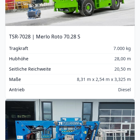
TSR-7028 | Merlo Roto 70.28 S
Tragkraft
7.000 kg
Hubhöhe
28,00 m
Seitliche Reichweite
20,50 m
Maße
8,31 m x 2,54 m x 3,325 m
Antrieb
Diesel