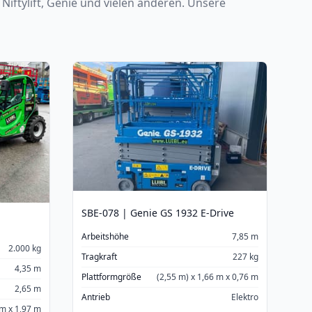
ftylift, Genie und vielen anderen. Unsere
SBE-078 | Genie GS 1932 E-Drive
Arbeitshöhe
7,85 m
2.000 kg
Tragkraft
227 kg
4,35 m
Plattformgröße
(2,55 m) x 1,66 m x 0,76 m
2,65 m
Antrieb
Elektro
 m x 1,97 m