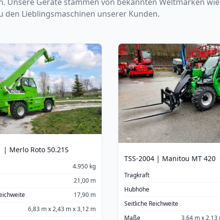
n
. Unsere Geräte stammen von bekannten Weltmarken wie Ni
u den Lieblingsmaschinen unserer Kunden.
 | Merlo Roto 50.21S
TSS-2004 | Manitou MT 420
4.950 kg
Tragkraft
21,00 m
Hubhöhe
Reichweite
17,90 m
Seitliche Reichweite
6,83 m x 2,43 m x 3,12 m
Maße
3,64 m x 2,13