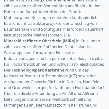
Baden-Württembergs. Der
Rheinhafen Karlsruhe
zählt zu den größten Binnenhäfen am Rhein – in den
Hafen- und Industriebereichen der Stadtteile
Mühlburg und Knielingen entstehen kontinuierlich
Bau- und Infrastrukturprojekte, der Umschlag von
Baumaterialien und Schüttgütern erfordert dauerhaft
leistungsstarke Mietmaschinen. Die
Mineralölraffinerie Oberrhein (MiRo)
in Knielingen
zählt zu den größten Raffinerien Deutschlands –
Wartungs- und Turnaround-Einsätze in
Industrieanlagen sind ein permanenter Bedarfstreiber
für Hocharbeitsbühnen und Schwerlast-Teleskoplader.
Der
Technologiepark Karlsruhe
rund um das
Karlsruher Institut für Technologie (KIT) sowie der
Ausbau neuer Gewerbeflächen in Durlach, Hagsfeld
und Grünwinkel sorgen für laufenden Hochbaubedarf.
Über die direkte Anbindung an A5, A8 und A65 sind
Lieferungen aus unserem Mietpark schnell und
termingenau an jedem Einsatzort in Karlsruhe und