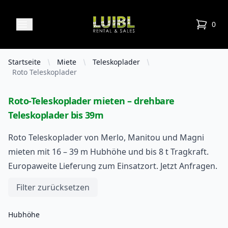
Luibl Rental & Sales
Open menu
0
items in
Startseite
Miete
Teleskoplader
Roto Teleskoplader
Roto-Teleskoplader mieten – drehbare
Teleskoplader bis 39m
Roto Teleskoplader von Merlo, Manitou und Magni
mieten mit 16 – 39 m Hubhöhe und bis 8 t Tragkraft.
Europaweite Lieferung zum Einsatzort. Jetzt Anfragen.
Filters
Filter zurücksetzen
Hubhöhe