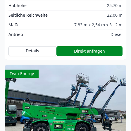
Hubhöhe
25,70 m
Seitliche Reichweite
22,00 m
Maße
7,83 m x 2,54 m x 3,12 m
Antrieb
Diesel
Details
Direkt anfragen
Twin Energy