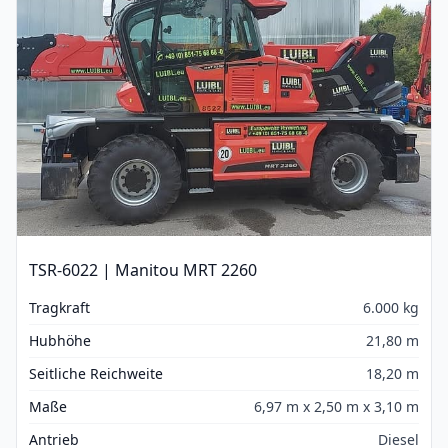
TSR-6022 | Manitou MRT 2260
Tragkraft
6.000 kg
Hubhöhe
21,80 m
Seitliche Reichweite
18,20 m
Maße
6,97 m x 2,50 m x 3,10 m
Antrieb
Diesel