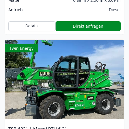
Maße
6,88 m x 2,50 m x 3,09 m
Antrieb
Diesel
Details
Direkt anfragen
Twin Energy
TSR-6021 | Magni RTH 6.21