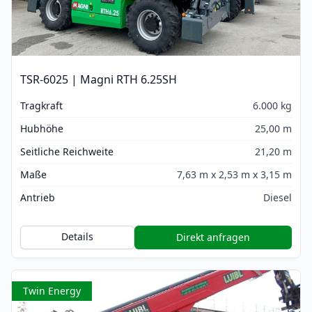
TSR-6025 | Magni RTH 6.25SH
Tragkraft
6.000 kg
Hubhöhe
25,00 m
Seitliche Reichweite
21,20 m
Maße
7,63 m x 2,53 m x 3,15 m
Antrieb
Diesel
Details
Direkt anfragen
Twin Energy