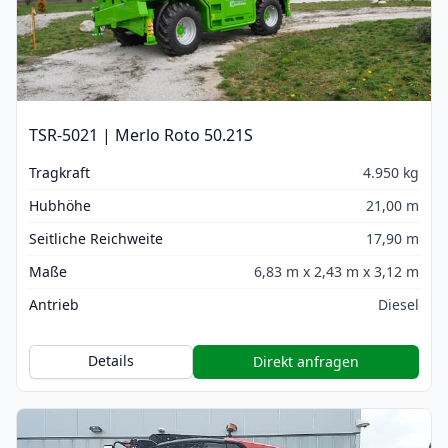
TSR-5021 | Merlo Roto 50.21S
Tragkraft
4.950 kg
Hubhöhe
21,00 m
Seitliche Reichweite
17,90 m
Maße
6,83 m x 2,43 m x 3,12 m
Antrieb
Diesel
Details
Direkt anfragen