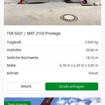
TSR-5021 | MRT 2150 Privilege
Tragkraft
5.000 kg
Hubhöhe
20,60 m
Seitliche Reichweite
18,10 m
Maße
6,78 m x 2,43 m x 3,05 m
Antrieb
Diesel
Details
Direkt anfragen
Twin Energy