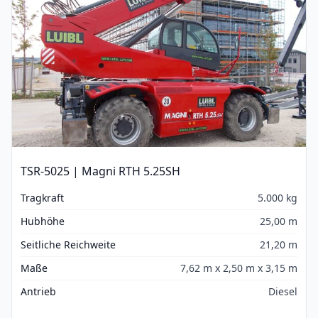
TSR-5025 | Magni RTH 5.25SH
Tragkraft
5.000 kg
Hubhöhe
25,00 m
Seitliche Reichweite
21,20 m
Maße
7,62 m x 2,50 m x 3,15 m
Antrieb
Diesel