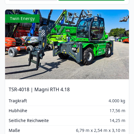
Twin Energy
TSR-4018 | Magni RTH 4.18
Tragkraft
4.000 kg
Hubhöhe
17,56 m
Seitliche Reichweite
14,25 m
Maße
6,79 m x 2,54 m x 3,10 m