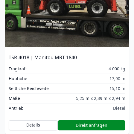
TSR-4018 | Manitou MRT 1840
Tragkraft
4.000 kg
Hubhöhe
17,90 m
Seitliche Reichweite
15,10 m
Maße
5,25 m x 2,39 m x 2,94 m
Antrieb
Diesel
Details
Direkt anfragen