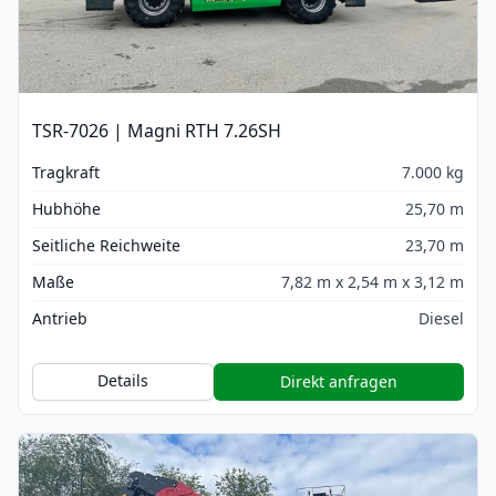
TSR-7026 | Magni RTH 7.26SH
Tragkraft
7.000 kg
Hubhöhe
25,70 m
Seitliche Reichweite
23,70 m
Maße
7,82 m x 2,54 m x 3,12 m
Antrieb
Diesel
Details
Direkt anfragen