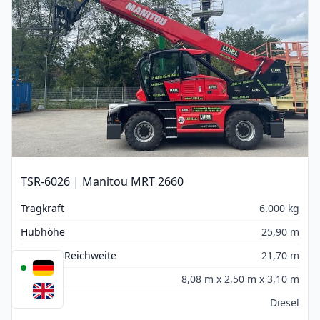
TSR-6026 | Manitou MRT 2660
Tragkraft
6.000 kg
Hubhöhe
25,90 m
Seitliche Reichweite
21,70 m
Maße
8,08 m x 2,50 m x 3,10 m
Antrieb
Diesel