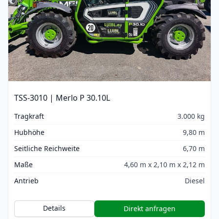
TSS-3010 | Merlo P 30.10L
Tragkraft
3.000 kg
Hubhöhe
9,80 m
Seitliche Reichweite
6,70 m
Maße
4,60 m x 2,10 m x 2,12 m
Antrieb
Diesel
Details
Direkt anfragen