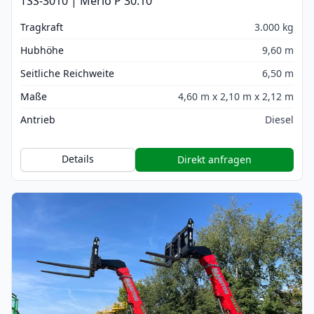
TSS-3010 | Merlo P 30.10
Tragkraft
3.000 kg
Hubhöhe
9,60 m
Seitliche Reichweite
6,50 m
Maße
4,60 m x 2,10 m x 2,12 m
Antrieb
Diesel
Details
Direkt anfragen