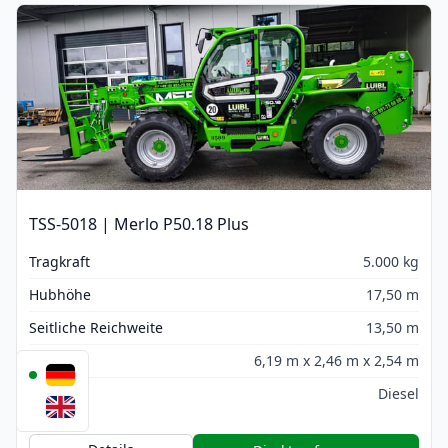
TSS-5018 | Merlo P50.18 Plus
Tragkraft
5.000 kg
Hubhöhe
17,50 m
Seitliche Reichweite
13,50 m
Maße
6,19 m x 2,46 m x 2,54 m
Antrieb
Diesel