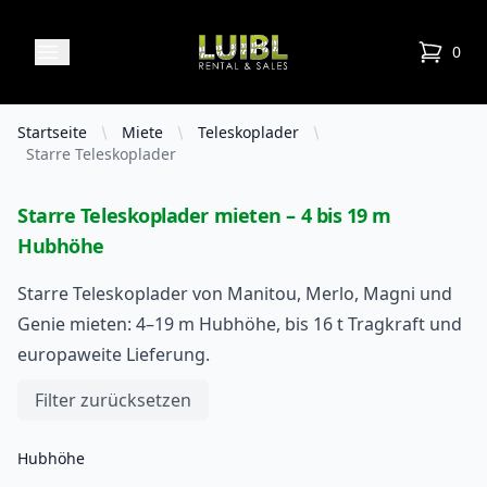
Luibl Rental & Sales
Open menu
0
items in
Startseite
Miete
Teleskoplader
Starre Teleskoplader
Starre Teleskoplader mieten – 4 bis 19 m
Hubhöhe
Starre Teleskoplader von Manitou, Merlo, Magni und
Genie mieten: 4–19 m Hubhöhe, bis 16 t Tragkraft und
europaweite Lieferung.
Filters
Filter zurücksetzen
Hubhöhe