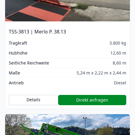
TSS-3813 | Merlo P. 38.13
Tragkraft
3.800 kg
Hubhöhe
12,60 m
Seitliche Reichweite
8,60 m
Maße
5,24 m x 2,22 m x 2,44 m
Antrieb
Diesel
Details
Direkt anfragen