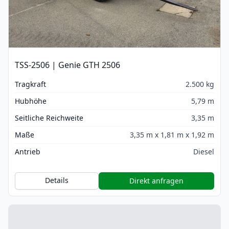
TSS-2506 | Genie GTH 2506
Tragkraft
2.500 kg
Hubhöhe
5,79 m
Seitliche Reichweite
3,35 m
Maße
3,35 m x 1,81 m x 1,92 m
Antrieb
Diesel
Details
Direkt anfragen