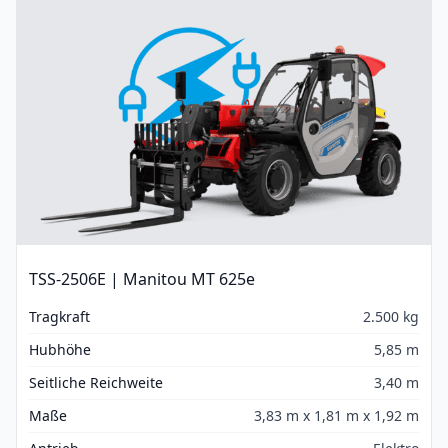
TSS-2506E | Manitou MT 625e
Tragkraft
2.500 kg
Hubhöhe
5,85 m
Seitliche Reichweite
3,40 m
Maße
3,83 m x 1,81 m x 1,92 m