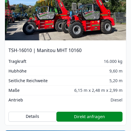
TSH-16010 | Manitou MHT 10160
Tragkraft
16.000 kg
Hubhöhe
9,60 m
Seitliche Reichweite
5,20 m
Maße
6,15 m x 2,48 m x 2,99 m
Antrieb
Diesel
Details
Direkt anfragen