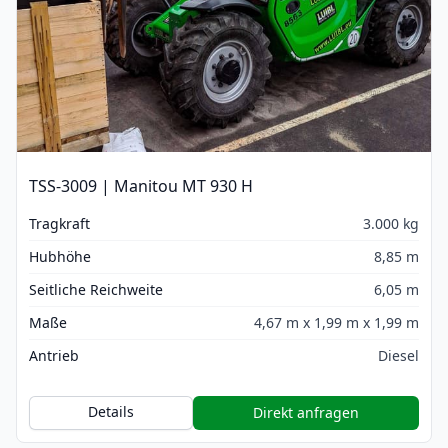
TSS-3009 | Manitou MT 930 H
Tragkraft
3.000 kg
Hubhöhe
8,85 m
Seitliche Reichweite
6,05 m
Maße
4,67 m x 1,99 m x 1,99 m
Antrieb
Diesel
Details
Direkt anfragen