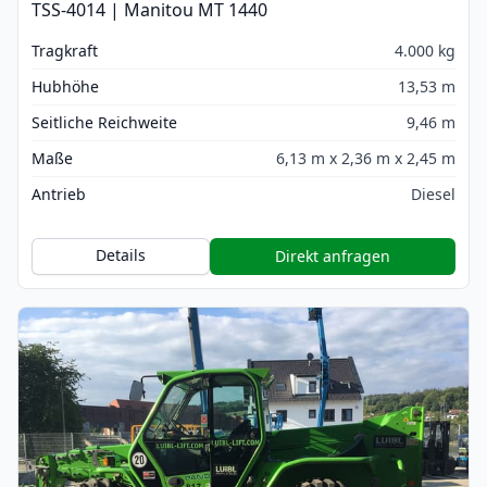
TSS-4014 | Manitou MT 1440
Tragkraft
4.000 kg
Hubhöhe
13,53 m
Seitliche Reichweite
9,46 m
Maße
6,13 m x 2,36 m x 2,45 m
Antrieb
Diesel
Details
Direkt anfragen