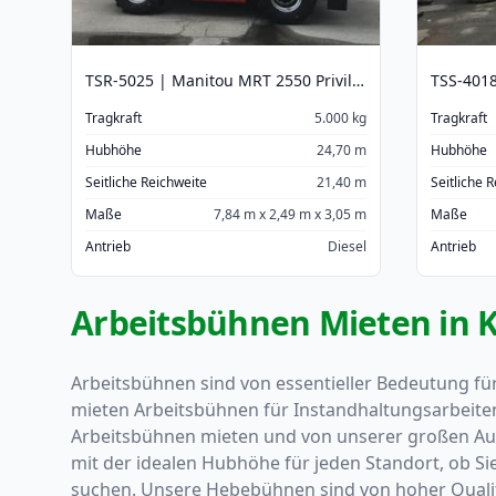
TSR-5025 | Manitou MRT 2550 Privilege
TSS-4018
Tragkraft
5.000 kg
Tragkraft
Hubhöhe
24,70 m
Hubhöhe
Seitliche Reichweite
21,40 m
Seitliche 
Maße
7,84 m x 2,49 m x 3,05 m
Maße
Antrieb
Diesel
Antrieb
Arbeitsbühnen Mieten in
Arbeitsbühnen sind von essentieller Bedeutung fü
mieten Arbeitsbühnen für Instandhaltungsarbeiten
Arbeitsbühnen mieten und von unserer großen Ausw
mit der idealen Hubhöhe für jeden Standort, ob Si
suchen. Unsere Hebebühnen sind von hoher Qualität