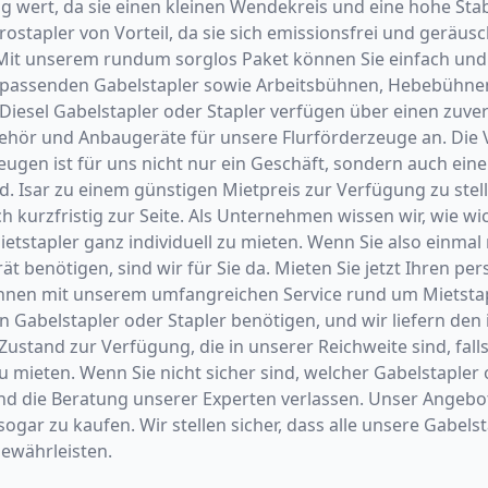
ng wert, da sie einen kleinen Wendekreis und eine hohe St
rostapler von Vorteil, da sie sich emissionsfrei und gerä
 Mit unserem rundum sorglos Paket können Sie einfach und 
en passenden Gabelstapler sowie Arbeitsbühnen, Hebebühn
 Diesel Gabelstapler oder Stapler verfügen über einen zuv
ehör und Anbaugeräte für unsere Flurförderzeuge an. Die
en ist für uns nicht nur ein Geschäft, sondern auch eine
d. Isar zu einem günstigen Mietpreis zur Verfügung zu ste
 kurzfristig zur Seite. Als Unternehmen wissen wir, wie wich
ietstapler ganz individuell zu mieten. Wenn Sie also einm
t benötigen, sind wir für Sie da. Mieten Sie jetzt Ihren per
n Ihnen mit unserem umfangreichen Service rund um Mietsta
n Gabelstapler oder Stapler benötigen, und wir liefern den
and zur Verfügung, die in unserer Reichweite sind, falls S
mieten. Wenn Sie nicht sicher sind, welcher Gabelstapler 
 und die Beratung unserer Experten verlassen. Unser Angebo
 sogar zu kaufen. Wir stellen sicher, dass alle unsere Gabe
gewährleisten.