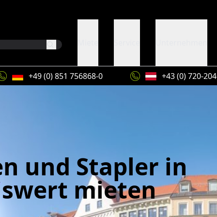
Miete
Service
Unternehmen
+49 (0) 851 756868-0
+43 (0) 720-20
n und Stapler in
iswert mieten