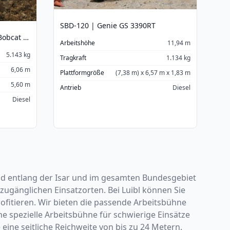
SBD-120 | Genie GS 3390RT
5 Tonnen Kompaktbagger | Bobcat E50
Arbeitshöhe
11,94 m
5.143 kg
Tragkraft
1.134 kg
6,06 m
Plattformgröße
(7,38 m) x 6,57 m x 1,83 m
5,60 m
Antrieb
Diesel
Diesel
nd entlang der Isar und im gesamten Bundesgebiet
ugänglichen Einsatzorten. Bei Luibl können Sie
fitieren. Wir bieten die passende Arbeitsbühne
e spezielle Arbeitsbühne für schwierige Einsätze
ine seitliche Reichweite von bis zu 24 Metern.