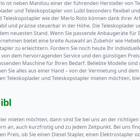
lo ist neben Manitou einer der führenden Hersteller von T
lader und Teleskopstapler von Luibl besonders flexibel und 
d Teleskopstapler wie der Merlo Roto können dank ihrer Ar
abil und präzise steuerbar in der Höhe. Die Teleskoplader 
 dem neuesten Stand. Wenn Sie passende Anbaugeräte für I
nternehmen bietet eine breite Auswahl an Zubehör wie Hebe
apler zu erleichtern. Fordern Sie noch heute Ihr individuel
e von dem hervorragenden Service und den günstigen Preise
assenden Maschine für Ihren Bedarf. Beliebte Modelle sin
men Sie alles aus einer Hand – von der Vermietung und de
inen Teleskoplader und Teleskopstapler mieten möchten, b
ibl
er mieten möchten, dann sind Sie bei uns an der richtigen 
 an, auch kurzfristig und zu jedem Zeitpunkt. Bei uns fin
n Preis, ob Sie einen Diesel Stapler, einen Elektrostapler