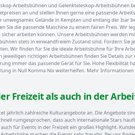
skop-Arbeitsbühnen und Gelenkteleskop-Arbeitsbühnen beso
etpreisen an und stellen Ihnen gerne eine passende Arbei
ür unwegsames Gelände in Kempten und entlang der Isar b
den Sie die passende Maschine zu einem fairen Preis. Wir 
s sicher arbeiten können. Unsere Arbeitsbühnen werden mit
bühnen stets in einwandfreiem Zustand sind. Fordern Sie je
en. Wir finden für Sie die ideale Arbeitsbühne für Ihre Arbe
en jeweiligen richtigen Arbeitsbühnen finden Sie Details z
ung immer das passende Gerät für Sie. Hohe Flexibilität h
ratung in Null Komma Nix weiterhelfen. Mehr Informationen
r Freizeit als auch in der Arbei
tet jährlich zahlreiche Kulturangebote an. Die Angebote sin
schnell rumgesprochen, dass auch internationale Stars häuf
 auch für Events in der Freizeit ein großes Highlight. Kunde
n Arbeitshöhe machen die Events sehr freudig. Bei uns fin