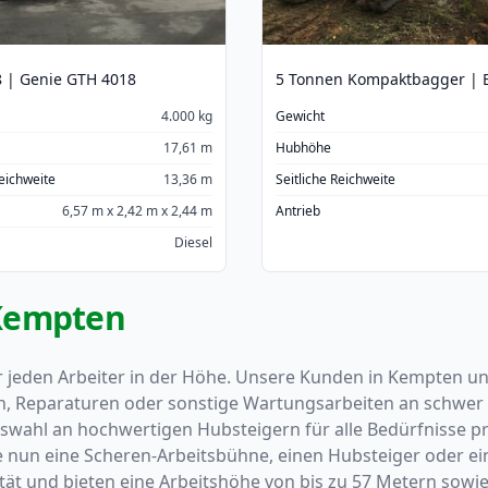
 | Genie GTH 4018
4.000 kg
Gewicht
17,61 m
Hubhöhe
Reichweite
13,36 m
Seitliche Reichweite
6,57 m x 2,42 m x 2,44 m
Antrieb
Diesel
 Kempten
r jeden Arbeiter in der Höhe. Unsere Kunden in Kempten u
, Reparaturen oder sonstige Wartungsarbeiten an schwer z
ahl an hochwertigen Hubsteigern für alle Bedürfnisse pro
e nun eine Scheren-Arbeitsbühne, einen Hubsteiger oder ein
 und bieten eine Arbeitshöhe von bis zu 57 Metern sowie e