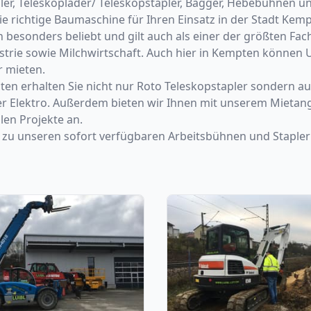
ler, Teleskoplader/ Teleskopstapler, Bagger, Hebebühnen u
die richtige Baumaschine für Ihren Einsatz in der Stadt K
besonders beliebt und gilt auch als einer der größten Fac
dustrie sowie Milchwirtschaft. Auch hier in Kempten könne
 mieten.
en erhalten Sie nicht nur Roto Teleskopstapler sondern a
er Elektro. Außerdem bieten wir Ihnen mit unserem Mietang
len Projekte an.
ch zu unseren sofort verfügbaren Arbeitsbühnen und Staple