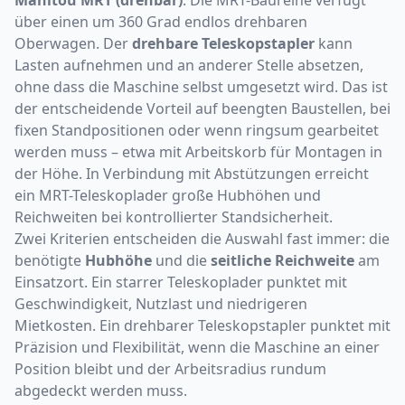
Manitou MRT (drehbar)
: Die MRT-Baureihe verfügt
über einen um 360 Grad endlos drehbaren
Oberwagen. Der
drehbare Teleskopstapler
kann
Lasten aufnehmen und an anderer Stelle absetzen,
ohne dass die Maschine selbst umgesetzt wird. Das ist
der entscheidende Vorteil auf beengten Baustellen, bei
fixen Standpositionen oder wenn ringsum gearbeitet
werden muss – etwa mit Arbeitskorb für Montagen in
der Höhe. In Verbindung mit Abstützungen erreicht
ein MRT-Teleskoplader große Hubhöhen und
Reichweiten bei kontrollierter Standsicherheit.
Zwei Kriterien entscheiden die Auswahl fast immer: die
benötigte
Hubhöhe
und die
seitliche Reichweite
am
Einsatzort. Ein starrer Teleskoplader punktet mit
Geschwindigkeit, Nutzlast und niedrigeren
Mietkosten. Ein drehbarer Teleskopstapler punktet mit
Präzision und Flexibilität, wenn die Maschine an einer
Position bleibt und der Arbeitsradius rundum
abgedeckt werden muss.