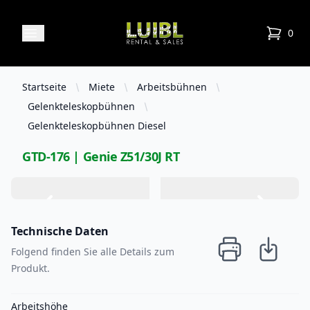
Luibl Rental & Sales
Open menu
0
items in
Startseite
Miete
Arbeitsbühnen
Gelenkteleskopbühnen
Gelenkteleskopbühnen Diesel
GTD-176 | Genie Z51/30J RT
Technische Daten
Folgend finden Sie alle Details zum
Produkt.
Arbeitshöhe