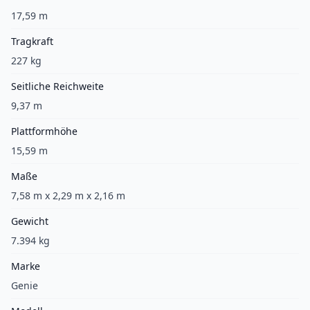
17,59 m
Tragkraft
227 kg
Seitliche Reichweite
9,37 m
Plattformhöhe
15,59 m
Maße
7,58 m x 2,29 m x 2,16 m
Gewicht
7.394 kg
Marke
Genie