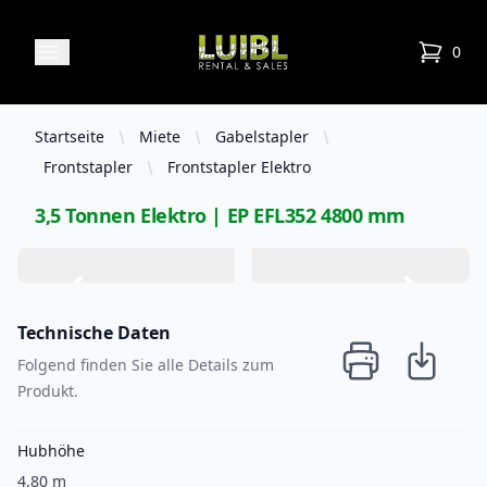
Luibl Rental & Sales
Open menu
0
items in
Startseite
Miete
Gabelstapler
Frontstapler
Frontstapler Elektro
3,5 Tonnen Elektro | EP EFL352 4800 mm
Technische Daten
Folgend finden Sie alle Details zum
Produkt.
Hubhöhe
4,80 m