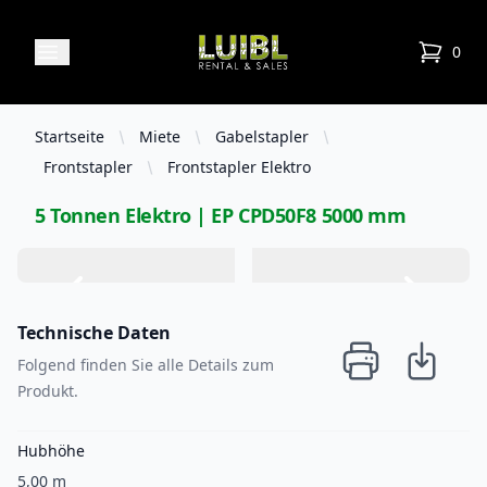
Luibl Rental & Sales
Open menu
0
items in
Startseite
Miete
Gabelstapler
Frontstapler
Frontstapler Elektro
5 Tonnen Elektro | EP CPD50F8 5000 mm
Technische Daten
Folgend finden Sie alle Details zum
Produkt.
Hubhöhe
5,00 m