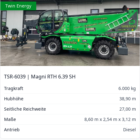
Twin Energy
TSR-6039 | Magni RTH 6.39 SH
Tragkraft
6.000 kg
Hubhöhe
38,90 m
Seitliche Reichweite
27,00 m
Maße
8,60 m x 2,54 m x 3,12 m
Antrieb
Diesel