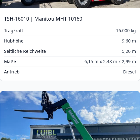
TSH-16010 | Manitou MHT 10160
Tragkraft
16.000 kg
Hubhöhe
9,60 m
Seitliche Reichweite
5,20 m
Maße
6,15 m x 2,48 m x 2,99 m
Antrieb
Diesel