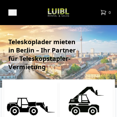
Luibl Rental & Sales
Open menu
0
items in
Teleskoplader mieten
in Berlin – Ihr Partner
für Teleskopstapler-
Vermietung