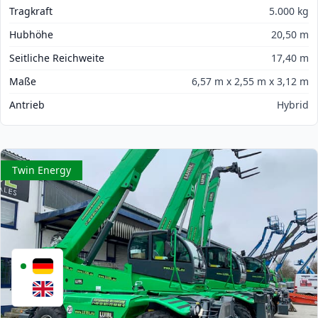
Tragkraft
5.000 kg
Hubhöhe
20,50 m
Seitliche Reichweite
17,40 m
Maße
6,57 m x 2,55 m x 3,12 m
Antrieb
Hybrid
Twin Energy