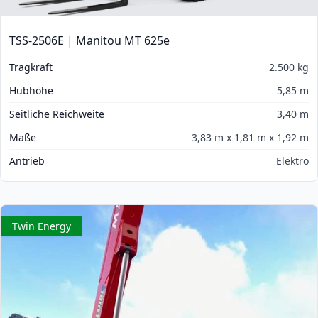
TSS-2506E | Manitou MT 625e
Tragkraft
2.500 kg
Hubhöhe
5,85 m
Seitliche Reichweite
3,40 m
Maße
3,83 m x 1,81 m x 1,92 m
Antrieb
Elektro
Twin Energy