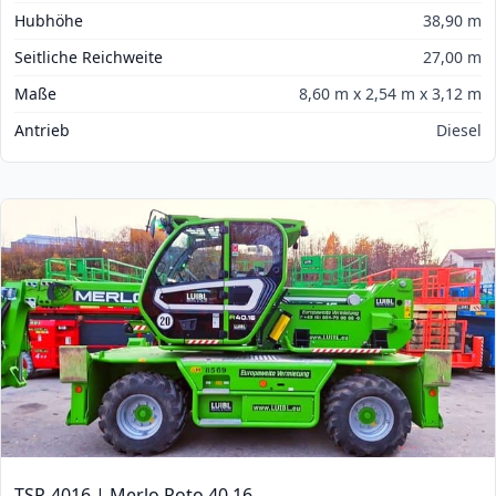
Hubhöhe
38,90 m
Seitliche Reichweite
27,00 m
Maße
8,60 m x 2,54 m x 3,12 m
Antrieb
Diesel
TSR-4016 | Merlo Roto 40.16