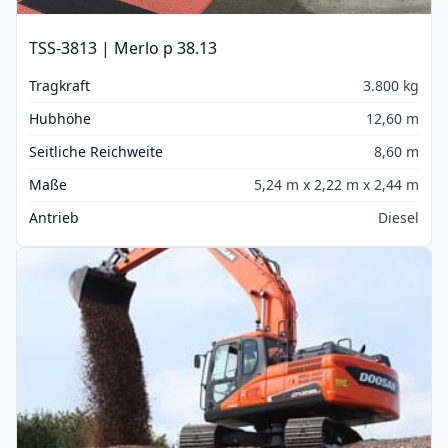
TSS-3813 | Merlo p 38.13
Tragkraft
3.800 kg
Hubhöhe
12,60 m
Seitliche Reichweite
8,60 m
Maße
5,24 m x 2,22 m x 2,44 m
Antrieb
Diesel