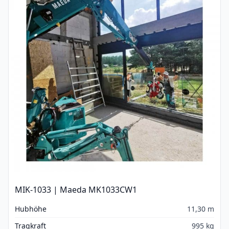
MIK-1033 | Maeda MK1033CW1
Hubhöhe
11,30 m
Tragkraft
995 kg