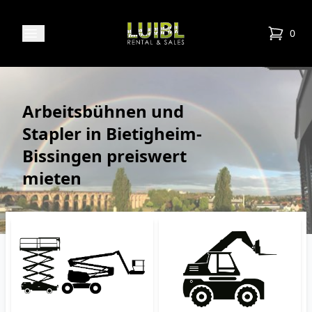
Luibl Rental & Sales
Open menu
0
items in
Arbeitsbühnen und
Stapler in Bietigheim-
Bissingen preiswert
mieten