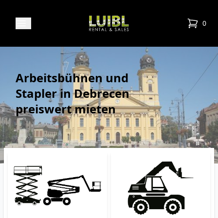
Luibl Rental & Sales
Open menu
0
items in
Arbeitsbühnen und
Stapler in Debrecen
preiswert mieten