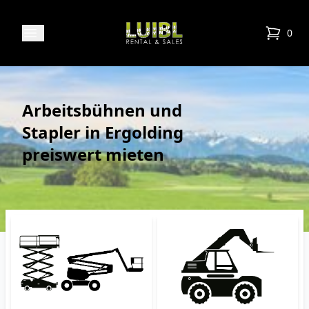
Luibl Rental & Sales
Open menu
0
items in
Arbeitsbühnen und
Stapler in Ergolding
preiswert mieten