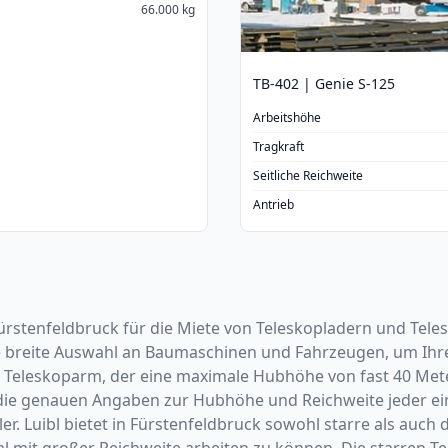
66.000 kg
TB-402 | Genie S-125
Arbeitshöhe
Tragkraft
Seitliche Reichweite
Antrieb
in Fürstenfeldbruck für die Miete von Teleskopladern und Te
 breite Auswahl an Baumaschinen und Fahrzeugen, um Ihre 
Teleskoparm, der eine maximale Hubhöhe von fast 40 Meter
k die genauen Angaben zur Hubhöhe und Reichweite jeder ei
r. Luibl bietet in Fürstenfeldbruck sowohl starre als auch 
mit großer Reichweite arbeiten zu können. Die starren Tel