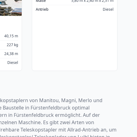
Maße
5,80 m x 2,40 m x 2,51 m
Antrieb
Diesel
40,15 m
227 kg
24,38 m
Diesel
leskopstaplern von Manitou, Magni, Merlo und
Baustelle in Fürstenfeldbruck optimal
n in Fürstenfeldbruck ermöglicht. Auf der
nzelnen Maschine. Es gibt zwei Arten von
drehbare Teleskopstapler mit Allrad-Antrieb an, um
eskopstapler/ Teleskoplader von Luibl bieten in