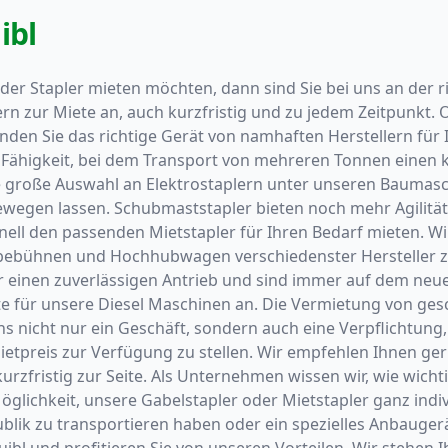
ibl
der Stapler mieten möchten, dann sind Sie bei uns an der r
 zur Miete an, auch kurzfristig und zu jedem Zeitpunkt. Ob 
nden Sie das richtige Gerät von namhaften Herstellern für
 Fähigkeit, bei dem Transport von mehreren Tonnen einen k
e große Auswahl an Elektrostaplern unter unseren Baumasc
bewegen lassen. Schubmaststapler bieten noch mehr Agilitä
ll den passenden Mietstapler für Ihren Bedarf mieten. Wir
bebühnen und Hochhubwagen verschiedenster Hersteller zu
ber einen zuverlässigen Antrieb und sind immer auf dem ne
 für unsere Diesel Maschinen an. Die Vermietung von gesc
nicht nur ein Geschäft, sondern auch eine Verpflichtung,
tpreis zur Verfügung zu stellen. Wir empfehlen Ihnen gern
rzfristig zur Seite. Als Unternehmen wissen wir, wie wichtig
 Möglichkeit, unsere Gabelstapler oder Mietstapler ganz indi
ik zu transportieren haben oder ein spezielles Anbaugerät 
Luibl und profitieren Sie von unseren Vorteilen. Wir steh