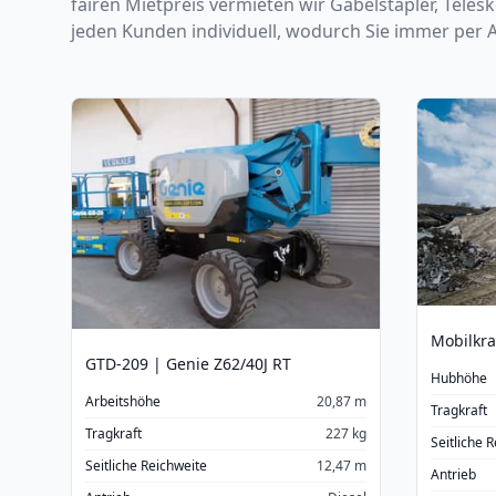
fairen Mietpreis vermieten wir Gabelstapler, Tele
jeden Kunden individuell, wodurch Sie immer per
GTD-209 | Genie Z62/40J RT
Hubhöhe
Arbeitshöhe
20,87 m
Tragkraft
Tragkraft
227 kg
Seitliche 
Seitliche Reichweite
12,47 m
Antrieb