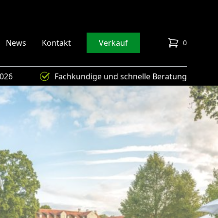
News
Kontakt
Verkauf
0
items in cart
4026
Fachkundige und schnelle Beratung