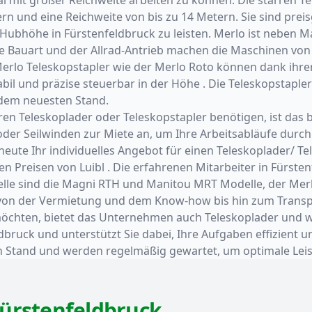
n und eine Reichweite von bis zu 14 Metern. Sie sind preis
r Hubhöhe in Fürstenfeldbruck zu leisten. Merlo ist neben M
e Bauart und der Allrad-Antrieb machen die Maschinen von L
Merlo Teleskopstapler wie der Merlo Roto können dank ihre
abil und präzise steuerbar in der Höhe . Die Teleskopstaple
 dem neuesten Stand.
n Teleskoplader oder Teleskopstapler benötigen, ist das b
er Seilwinden zur Miete an, um Ihre Arbeitsabläufe durch 
heute Ihr individuelles Angebot für einen Teleskoplader/ Te
Preisen von Luibl . Die erfahrenen Mitarbeiter in Fürsten
delle sind die Magni RTH und Manitou MRT Modelle, der Me
– von der Vermietung und dem Know-how bis hin zum Transpo
öchten, bietet das Unternehmen auch Teleskoplader und we
ldbruck und unterstützt Sie dabei, Ihre Aufgaben effizient 
 Stand und werden regelmäßig gewartet, um optimale Leist
Fürstenfeldbruck