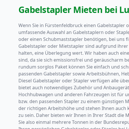
Gabelstapler Mieten bei Lu
Wenn Sie in Fürstenfeldbruck einen Gabelstapler o
umfassende Auswahl an Gabelstaplern oder Staplern
oder einen Schubmaststapler benötigen, bei uns fi
Gabelstapler oder Mietstapler sind aufgrund ihrer
halten, eine Überlegung wert. Wir haben auch ein
sind, da sie sich emissionsfrei und geräuscharm 
rundum sorglos Paket können Sie einfach und schne
passenden Gabelstapler sowie Arbeitsbühnen, He
Diesel Gabelstapler oder Stapler verfügen alle ü
bietet auch notwendiges Zubehör und Anbaugeräte
Hochhubwagen und anderen Fahrzeugen ist für uns 
bzw. den passenden Stapler zu einem günstigen Mie
der richtigen Arbeitshöhe und stehen Ihnen auch ku
zu sein. Daher bieten wir Ihnen in Ihrer Stadt die
Sie also einmal mehrere Tonnen in der Bundesrepubl
Ihren persönlichen Gabelstapler oder Stapler bei 