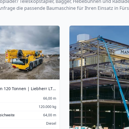
skoplader/ Teleskopstapler, Bagger, Hebebühnen und Radlade
 Anfrage die passende Baumaschine für Ihren Einsatz in F
Mobilkran 120 Tonnen | Liebherr LTM 1120-4.1
66,00 m
120.000 kg
Reichweite
64,00 m
Diesel