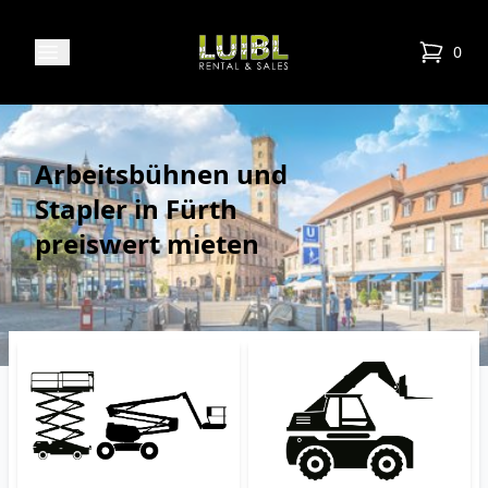
Luibl Rental & Sales
Open menu
0
items in
Arbeitsbühnen und
Stapler in Fürth
preiswert mieten