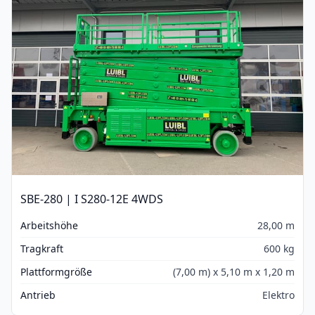
SBE-280 | I S280-12E 4WDS
Arbeitshöhe
28,00 m
Tragkraft
600 kg
Plattformgröße
(7,00 m) x 5,10 m x 1,20 m
Antrieb
Elektro