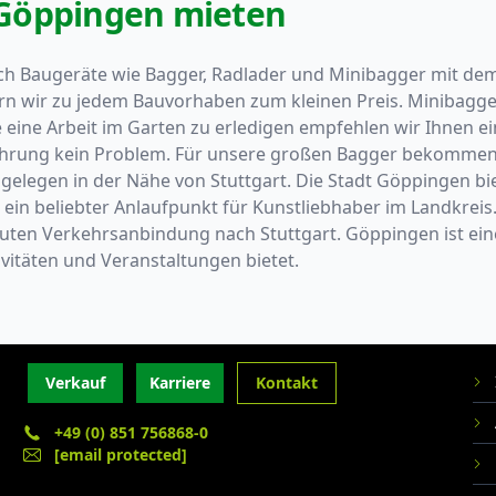
 Göppingen mieten
ch Baugeräte wie Bagger, Radlader und Minibagger mit de
ern wir zu jedem Bauvorhaben zum kleinen Preis. Minibagg
 eine Arbeit im Garten zu erledigen empfehlen wir Ihnen ei
ührung kein Problem. Für unsere großen Bagger bekommen S
elegen in der Nähe von Stuttgart. Die Stadt Göppingen biet
in beliebter Anlaufpunkt für Kunstliebhaber im Landkreis. 
uten Verkehrsanbindung nach Stuttgart. Göppingen ist eine
ivitäten und Veranstaltungen bietet.
Verkauf
Karriere
Kontakt
+49 (0) 851 756868-0
[email protected]