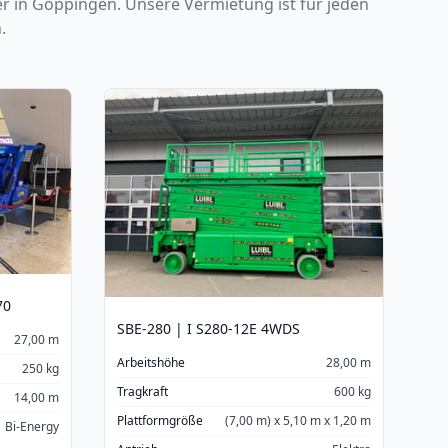
er in Göppingen. Unsere Vermietung ist für jeden
.
70
SBE-280 | I S280-12E 4WDS
27,00 m
Arbeitshöhe
28,00 m
250 kg
Tragkraft
600 kg
14,00 m
Plattformgröße
(7,00 m) x 5,10 m x 1,20 m
Bi-Energy