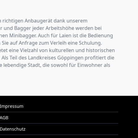
m richtigen Anbaugerät dank unserem
er und Bagger jeder Arbeitshöhe werden bei
nen Minibagger. Auch für Laien ist die Bedienung
ie auf Anfrage zum Verleih eine Schulung.
et eine Vielzahl von kulturellen und historischen
Als Teil des Landkreises Göppingen profitiert die
 lebendige Stadt, die sowohl für Einwohner als
Impressum
AGB
Datenschutz