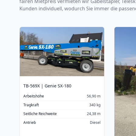
fairen Mietpreis vermieten wir Gabelstapler, Tele
Kunden individuell, wodurch Sie immer die passe
TB-569X | Genie SX-180
Arbeitshöhe
56,90 m
Tragkraft
340 kg
Seitliche Reichweite
24,38 m
Antrieb
Diesel