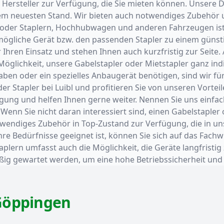
steller zur Verfügung, die Sie mieten können. Unsere Die
dem neuesten Stand. Wir bieten auch notwendiges Zubehör 
oder Staplern, Hochhubwagen und anderen Fahrzeugen ist f
mögliche Gerät bzw. den passenden Stapler zu einem günsti
hren Einsatz und stehen Ihnen auch kurzfristig zur Seite. A
 Möglichkeit, unsere Gabelstapler oder Mietstapler ganz in
ben oder ein spezielles Anbaugerät benötigen, sind wir für
oder Stapler bei Luibl und profitieren Sie von unseren Vort
gung und helfen Ihnen gerne weiter. Nennen Sie uns einfac
. Wenn Sie nicht daran interessiert sind, einen Gabelstapl
endiges Zubehör in Top-Zustand zur Verfügung, die in unse
hre Bedürfnisse geeignet ist, können Sie sich auf das Fach
lern umfasst auch die Möglichkeit, die Geräte langfristig z
äßig gewartet werden, um eine hohe Betriebssicherheit und 
Göppingen