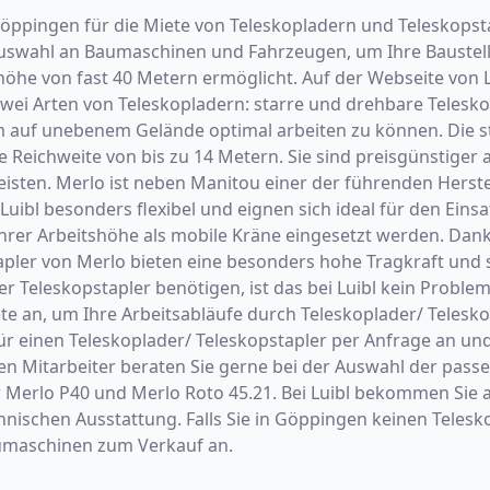
 in Göppingen für die Miete von Teleskopladern und Telesko
 Auswahl an Baumaschinen und Fahrzeugen, um Ihre Baustel
öhe von fast 40 Metern ermöglicht. Auf der Webseite von 
wei Arten von Teleskopladern: starre und drehbare Teleskops
m auf unebenem Gelände optimal arbeiten zu können. Die st
Reichweite von bis zu 14 Metern. Sie sind preisgünstiger a
eisten. Merlo ist neben Manitou einer der führenden Herste
uibl besonders flexibel und eignen sich ideal für den Eins
rer Arbeitshöhe als mobile Kräne eingesetzt werden. Dank d
tapler von Merlo bieten eine besonders hohe Tragkraft und
 Teleskopstapler benötigen, ist das bei Luibl kein Proble
 an, um Ihre Arbeitsabläufe durch Teleskoplader/ Teleskop
für einen Teleskoplader/ Teleskopstapler per Anfrage an un
en Mitarbeiter beraten Sie gerne bei der Auswahl der pass
Merlo P40 und Merlo Roto 45.21. Bei Luibl bekommen Sie a
ischen Ausstattung. Falls Sie in Göppingen keinen Telesk
umaschinen zum Verkauf an.