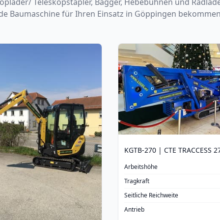
skoplader/ Teleskopstapler, Bagger, Hebebühnen und Radlad
nde Baumaschine für Ihren Einsatz in Göppingen bekommen
KGTB-270 | CTE TRACCESS 2
Arbeitshöhe
Tragkraft
Seitliche Reichweite
Antrieb