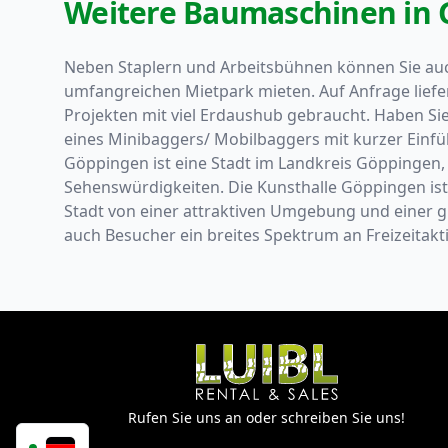
Weitere Baumaschinen in
Neben Staplern und Arbeitsbühnen können Sie au
umfangreichen Mietpark mieten. Auf Anfrage lief
Projekten mit viel Erdaushub gebraucht. Haben Sie
eines Minibaggers/ Mobilbaggers mit kurzer Einf
Göppingen ist eine Stadt im Landkreis Göppingen, g
Sehenswürdigkeiten. Die Kunsthalle Göppingen ist e
Stadt von einer attraktiven Umgebung und einer g
auch Besucher ein breites Spektrum an Freizeitakt
Rufen Sie uns an oder schreiben Sie uns!