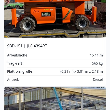
SBD-151 | JLG 4394RT
Arbeitshöhe
15,11 m
Tragkraft
565 kg
Plattformgröße
(6,21 m) x 3,81 m x 2,18 m
Antrieb
Diesel