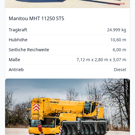
Manitou MHT 11250 ST5
Tragkraft
24.999 kg
Hubhöhe
10,60 m
Seitliche Reichweite
6,00 m
Maße
7,12 m x 2,80 m x 3,07 m
Antrieb
Diesel