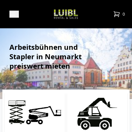
Luibl Rental & Sales
Open menu
0
items in
Arbeitsbühnen und
Stapler in Neumarkt
preiswert mieten