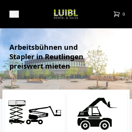
Luibl Rental & Sales
Open menu
0
items in
Arbeitsbühnen und
Stapler in Reutlingen
preiswert mieten