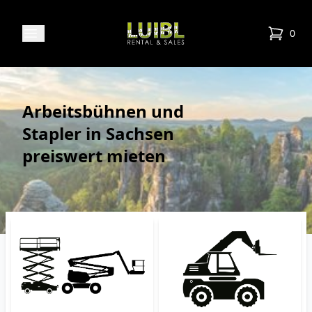
Luibl Rental & Sales
Open menu
0
items in
Arbeitsbühnen und
Stapler in Sachsen
preiswert mieten