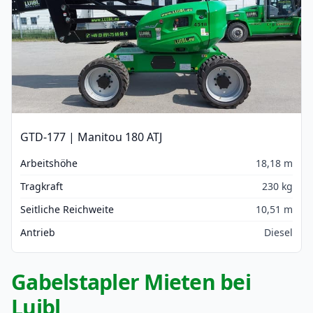
GTD-177 | Manitou 180 ATJ
Arbeitshöhe
18,18 m
Tragkraft
230 kg
Seitliche Reichweite
10,51 m
Antrieb
Diesel
Gabelstapler Mieten bei
Luibl