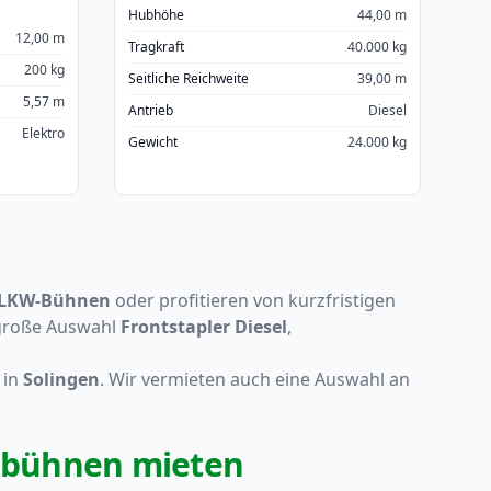
Hubhöhe
44,00 m
12,00 m
Tragkraft
40.000 kg
200 kg
Seitliche Reichweite
39,00 m
5,57 m
Antrieb
Diesel
Elektro
Gewicht
24.000 kg
LKW-Bühnen
oder profitieren von kurzfristigen
 große Auswahl
Frontstapler Diesel
,
 in
Solingen
. Wir vermieten auch eine Auswahl an
tsbühnen mieten