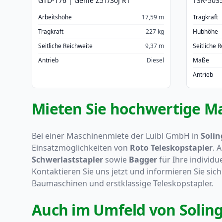
GTD-176 | Genie Z51/30J RT
TSR-5035
Arbeitshöhe
17,59 m
Tragkraft
Tragkraft
227 kg
Hubhöhe
Seitliche Reichweite
9,37 m
Seitliche 
Antrieb
Diesel
Maße
Antrieb
Mieten Sie hochwertige Ma
Bei einer Maschinenmiete der Luibl GmbH in
Soli
Einsatzmöglichkeiten von
Roto Teleskopstapler
. 
Schwerlaststapler
sowie
Bagger
für Ihre individu
Kontaktieren Sie uns jetzt und informieren Sie si
Baumaschinen und erstklassige Teleskopstapler.
Auch im Umfeld von Solin