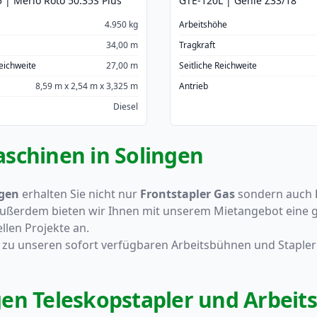
 | Merlo Roto 50.35S Plus
GTE-120L | Genie Z33/18
4.950 kg
Arbeitshöhe
34,00 m
Tragkraft
Reichweite
27,00 m
Seitliche Reichweite
8,59 m x 2,54 m x 3,325 m
Antrieb
Diesel
schinen in Solingen
ngen
erhalten Sie nicht nur
Frontstapler Gas
sondern auch
Außerdem bieten wir Ihnen mit unserem Mietangebot eine
ellen Projekte an.
ch zu unseren sofort verfügbaren Arbeitsbühnen und Stapler
gen Teleskopstapler und Arbei