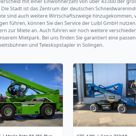
scheid mit einer Einwohnerzahl von über 43.000 der größte 
. Die Stadt ist das Zentrum der deutschen Schneidwarenindu
ehnte sind auch weitere Wirtschaftszweige hinzugekommen, 
ngen führen, können Sie den Service der Luibl GmbH nutzen
rn zur Miete an. Auch führen wir noch weitere verschied
unserem Mietpark. Bei uns finden Sie garantiert eine pass
beitsbühnen und Teleskopstapler in Solingen.