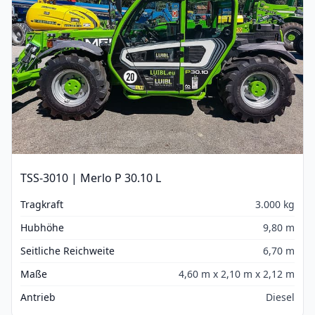
TSS-3010 | Merlo P 30.10 L
Tragkraft
3.000 kg
Hubhöhe
9,80 m
Seitliche Reichweite
6,70 m
Maße
4,60 m x 2,10 m x 2,12 m
Antrieb
Diesel