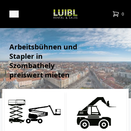
Luibl Rental & Sales
Open menu
0
items in
Arbeitsbühnen und
Stapler in
Szombathely
preiswert mieten