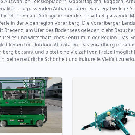
große Auswahl an Teleskopladern, Gabelstaplern, Baggern, 
r Qualität und passenden Anbaugeräten. Ganz egal welche A
ih bietet Ihnen auf Anfrage immer die individuell passende M
Perle in der Alpenregion Vorarlberg. Die Vorarlberger Lands
Bregenz, am Ufer des Bodensees gelegen, zieht Besucher m
turelles und wirtschaftliches Zentrum in der Region. Das Gr
lichkeiten für Outdoor-Aktivitäten. Das vorarlberg museum
lberg bekannt und bietet eine Vielzahl von Freizeitmöglich
n, seine natürliche Schönheit und kulturelle Vielfalt zu er