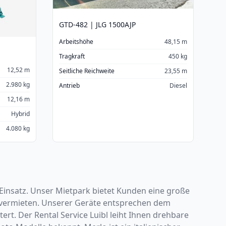
GTD-482 | JLG 1500AJP
Arbeitshöhe
48,15 m
Tragkraft
450 kg
12,52 m
Seitliche Reichweite
23,55 m
2.980 kg
Antrieb
Diesel
12,16 m
Hybrid
4.080 kg
insatz. Unser Mietpark bietet Kunden eine große
s vermieten. Unserer Geräte entsprechen dem
ert. Der Rental Service Luibl leiht Ihnen drehbare