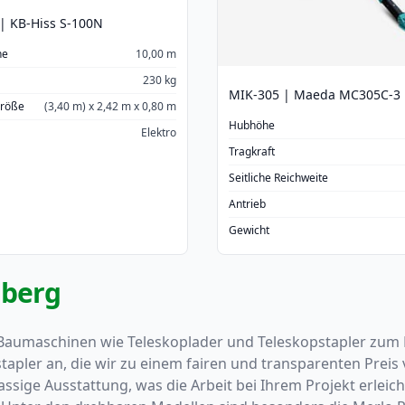
| KB-Hiss S-100N
he
10,00 m
230 kg
MIK-305 | Maeda MC305C-3
größe
(3,40 m) x 2,42 m x 0,80 m
Hubhöhe
Elektro
Tragkraft
Seitliche Reichweite
Antrieb
Gewicht
lberg
aumaschinen wie Teleskoplader und Teleskopstapler zum E
apler an, die wir zu einem fairen und transparenten Prei
sige Ausstattung, was die Arbeit bei Ihrem Projekt erleicht