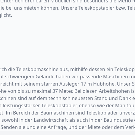
. Unter den drehbaren Modellen sind besonders die Merlo Ro
 Sie bei uns mieten können. Unsere Teleskopstapler bzw. Te
licht.
urch die Teleskopmaschine aus, mithilfe dessen ein Telesko
z auf schwierigem Gelände haben wir passende Maschinen 
reicht mit seinem starren Ausleger 17 m Hubhöhe. Unser S
he von bis zu maximal 37 Meter. Bei diesen Arbeitshöhen is
schinen sind auf dem technisch neuesten Stand und Dank 
in leistungsstarker Teleskopstapler, ebenso wie der Manito
et. Im Bereich der Baumaschinen sind Teleskoplader unverzi
owohl in der Landwirtschaft als auch in der Bauindustrie e
 Senden sie und eine Anfrage, und der Miete oder dem Verk