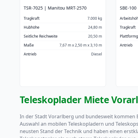
TSR-7025 | Manitou MRT-2570
SBE-100 
Tragkraft
7.000 kg
Arbeitshö
Hubhöhe
24,80 m
Tragkraft
Seitliche Reichweite
20,50 m
Plattform
Maße
7,67 m x 2,50 m x 3,10 m
Antrieb
Antrieb
Diesel
Teleskoplader Miete Vorar
In der Stadt Vorarlberg und bundesweit kommen B
Auswahl an mobilen Teleskopladern und Teleskopst
neusten Stand der Technik und haben einen erstklas