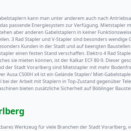
elstaplern kann man unter anderem auch nach Antriebsart 
r das passende Energiesystem zur Verfügung. Mietstapler m
tehen aber anderen Gabelstaplern in keiner Funktionsweise
eilen. 3 Rad Stapler und V-Stapler sind besonders wendige G
 besonders Kunden in der Stadt und auf beengten Baustellen
apler einen festen Stand verschaffen. Elektro 4 Rad Staple
ches sie mieten können, ist der Kalkar ECF 80-9. Dieser ges
 der Stadt Vorarlberg sind Mietstapler mit mehr Bodenfreih
Der Ausa C500H x4 ist ein Gelände Stapler/ Miet-Gabelstapl
eil bei der Arbeit mit Staplern in Top-Zustand gegenüber Te
schinen bieten zusätzliche Sicherheit auf Böblinger Bauste
rlberg
tbares Werkzeug für viele Branchen der Stadt Vorarlberg, 