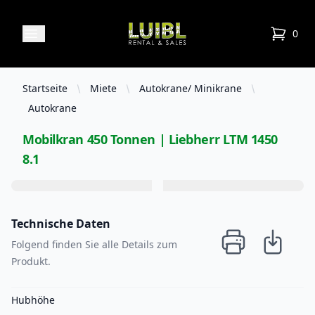
Luibl Rental & Sales
Open menu
0
items in
Startseite
Miete
Autokrane/ Minikrane
Autokrane
Mobilkran 450 Tonnen | Liebherr LTM 1450
8.1
Technische Daten
Folgend finden Sie alle Details zum
Produkt.
Hubhöhe