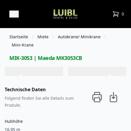
Luibl Rental & Sales
Open menu
0
items in
Startseite
Miete
Autokrane/ Minikrane
Mini-Krane
MIK-3053 | Maeda MK3053CB
Technische Daten
Folgend finden Sie alle Details zum
Produkt.
Hubhöhe
16,95 m