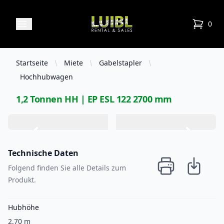
Luibl Rental & Sales
Open menu
0
items in
Startseite
Miete
Gabelstapler
Hochhubwagen
1,2 Tonnen HH | EP ESL 122 2700 mm
Technische Daten
Folgend finden Sie alle Details zum
Produkt.
Hubhöhe
2,70 m