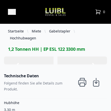
Luibl Rental & Sales
Open menu
0
items in
Startseite
Miete
Gabelstapler
Hochhubwagen
1,2 Tonnen HH | EP ESL 122 3300 mm
Technische Daten
Folgend finden Sie alle Details zum
Produkt.
Hubhöhe
3,30 m