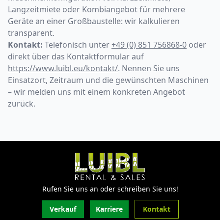
Langzeitmiete oder Kombiangebot für mehrere
Geräte an einer Großbaustelle: wir kalkulieren
transparent.
Kontakt:
Telefonisch unter
+49 (0) 851 756868-0
oder
direkt über das Kontaktformular auf
https://www.luibl.eu/kontakt/
. Nennen Sie uns
Einsatzort, Zeitraum und die gewünschten Maschinen
– wir melden uns mit einem konkreten Angebot
zurück.
Rufen Sie uns an oder schreiben Sie uns!
Verkauf
Karriere
Kontakt