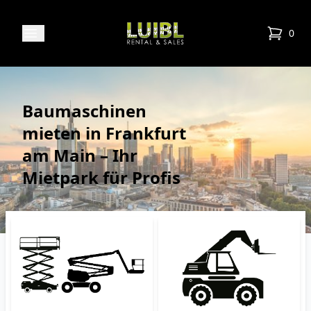
Luibl Rental & Sales
Open menu
0
items in
Baumaschinen
mieten in Frankfurt
am Main – Ihr
Mietpark für Profis