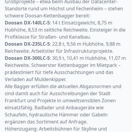
Großprojekte – etwa beim Ausbau der Datacenter-
Standorte rund um Höchst und Fechenheim – stehen
schwere Doosan-Kettenbagger bereit:
Doosan DX-140LC-5
: 14 t Einsatzgewicht, 8,75 m
Hubhöhe, 8,53 m seitliche Reichweite. Einsteiger in die
Profiklasse für Straßen- und Kanalbau.
Doosan DX-235LC-5
: 22,8 t, 9,56 m Hubhöhe, 9,88 m
Reichweite. Arbeitstier für Infrastrukturprojekte.
Doosan DX-300LC-5
: 30,9 t, 10,41 m Hubhöhe, 11,07 m
Reichweite. Schwerster Kettenbagger im Mietpark –
prädestiniert für tiefe Ausschachtungen und das
Verladen auf Muldenkipper.
Alle Bagger erfüllen die aktuellen Abgasnormen und
sind damit auch für Ausschreibungen der Stadt
Frankfurt und Projekte in umweltsensiblen Zonen
einsatzfähig. Radlader und Anbaugeräte wie
Schaufeln, hydraulische Hämmer oder Gabeln
ergänzen das Sortiment auf Anfrage.
Höhenzugang: Arbeitsbühnen für Skyline und