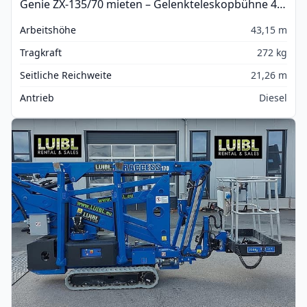
Genie ZX-135/70 mieten – Gelenkteleskopbühne 43m Höhe
Arbeitshöhe
43,15 m
Tragkraft
272 kg
Seitliche Reichweite
21,26 m
Antrieb
Diesel