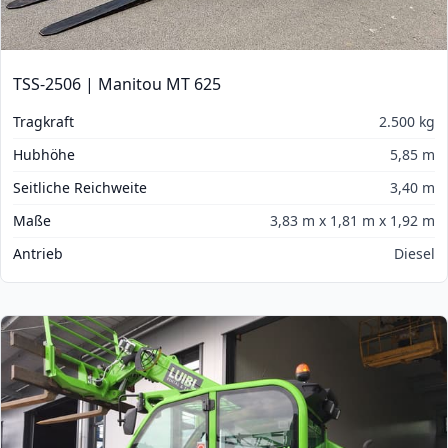
TSS-2506 | Manitou MT 625
Tragkraft
2.500 kg
Hubhöhe
5,85 m
Seitliche Reichweite
3,40 m
Maße
3,83 m x 1,81 m x 1,92 m
Antrieb
Diesel