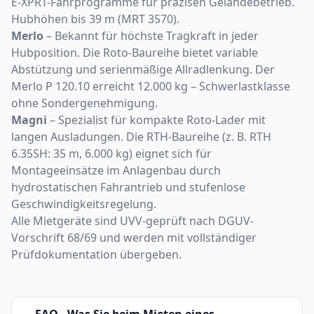
E-XPRT-Fahrprogramme für präzisen Geländebetrieb.
Hubhöhen bis 39 m (MRT 3570).
Merlo
– Bekannt für höchste Tragkraft in jeder
Hubposition. Die Roto-Baureihe bietet variable
Abstützung und serienmäßige Allradlenkung. Der
Merlo P 120.10 erreicht 12.000 kg – Schwerlastklasse
ohne Sondergenehmigung.
Magni
– Spezialist für kompakte Roto-Lader mit
langen Ausladungen. Die RTH-Baureihe (z. B. RTH
6.35SH: 35 m, 6.000 kg) eignet sich für
Montageeinsätze im Anlagenbau durch
hydrostatischen Fahrantrieb und stufenlose
Geschwindigkeitsregelung.
Alle Mietgeräte sind UVV-geprüft nach DGUV-
Vorschrift 68/69 und werden mit vollständiger
Prüfdokumentation übergeben.
FAQ - Was Sie beim Mieten eines