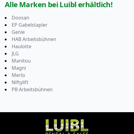
Alle Marken bei Luibl erhältlich!
Doosan
EP Gabelstapler
Genie
HAB Arbeitsbühnen
Haulotte
JLG
Manitou
Magni
Merlo
Niftylift
PB Arbeitsbühnen