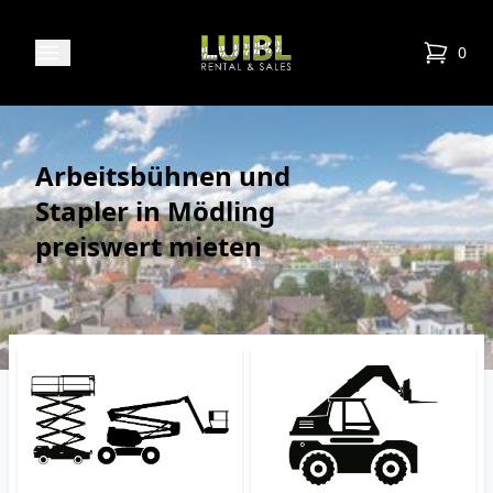
Luibl Rental & Sales
Open menu
0
items in
Arbeitsbühnen und
Stapler in Mödling
preiswert mieten