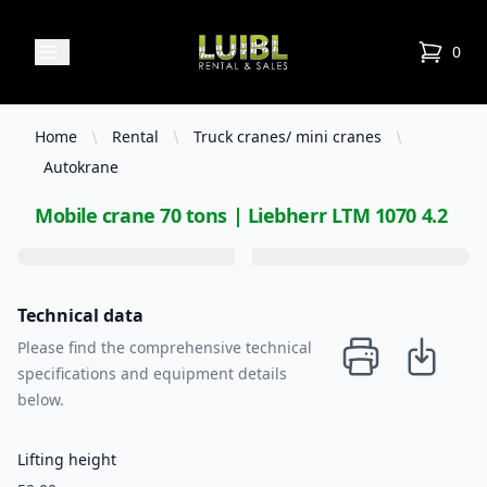
Luibl Rental & Sales
Open menu
0
items in
Home
Rental
Truck cranes/ mini cranes
Autokrane
Mobile crane 70 tons | Liebherr LTM 1070 4.2
Technical data
Please find the comprehensive technical
specifications and equipment details
below.
Lifting height