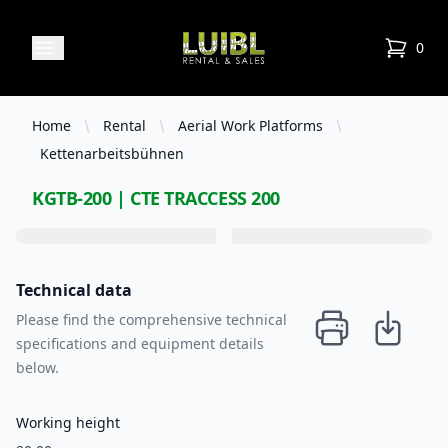
Luibl Rental & Sales
Open menu
0
items in
Home
Rental
Aerial Work Platforms
Kettenarbeitsbühnen
KGTB-200 | CTE TRACCESS 200
Technical data
Please find the comprehensive technical
specifications and equipment details
below.
Working height