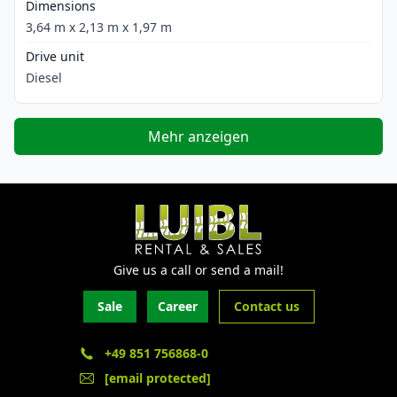
Dimensions
3,64 m x 2,13 m x 1,97 m
Drive unit
Diesel
Mehr anzeigen
Give us a call or send a mail!
Sale
Career
Contact us
+49 851 756868-0
[email protected]