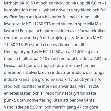
lyfthöjd på 10,60 m och en räckvidd på upp till 6,0 m – i
kombination med all-wheel drive, tre styrlägen och full
av förmågan att köra bil under full belastning. Luibl
levererar MHT 11250 ST5 med sin egen speciella låg
lastare i Europa, och går maskinen av erfarna tekniker
redo att använda på ditt projekt plats. Manitou MHT
11250 ST5: Prestanda i en ny Dimension till
Den egentyngd av MHT 11250 är ca. 31.610 kg och
med en hjulbas på 4.10 m och en total bredd av 2.84 m.
Dessa mått gör det möjligt för driften av hamnen
områden, i stålverk, och i industriområden, där tunga
industrikranar på grund av sina krav på utrymme för
stöd och Rüstfläche inte kan användas. MHT 11250
enheter, lasten och är redo för nästa lyft till nästa
punkt, utan Konvertering, utan att behöva vänta.
Vändradie på 5.50 m, och markfrigång 47 cm göra