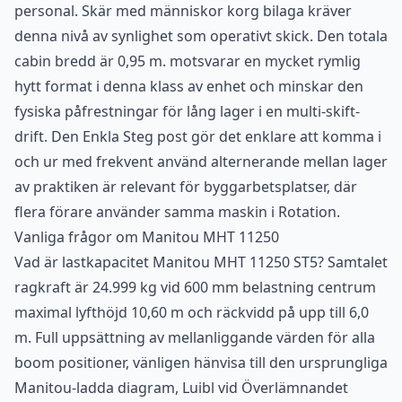
personal. Skär med människor korg bilaga kräver
denna nivå av synlighet som operativt skick. Den totala
cabin bredd är 0,95 m. motsvarar en mycket rymlig
hytt format i denna klass av enhet och minskar den
fysiska påfrestningar för lång lager i en multi-skift-
drift. Den Enkla Steg post gör det enklare att komma i
och ur med frekvent använd alternerande mellan lager
av praktiken är relevant för byggarbetsplatser, där
flera förare använder samma maskin i Rotation.
Vanliga frågor om Manitou MHT 11250
Vad är lastkapacitet Manitou MHT 11250 ST5? Samtalet
ragkraft är 24.999 kg vid 600 mm belastning centrum
maximal lyfthöjd 10,60 m och räckvidd på upp till 6,0
m. Full uppsättning av mellanliggande värden för alla
boom positioner, vänligen hänvisa till den ursprungliga
Manitou-ladda diagram, Luibl vid Överlämnandet