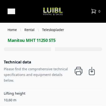
Luibl Rental & Sales
Open menu
0
items in
Home
Rental
Teleskoplader
Manitou MHT 11250 ST5
Technical data
Please find the comprehensive technical
specifications and equipment details
below.
Lifting height
10,60 m