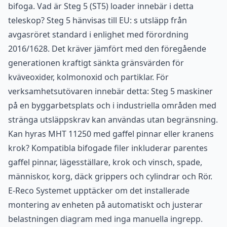
bifoga. Vad är Steg 5 (ST5) loader innebär i detta
teleskop? Steg 5 hänvisas till EU: s utsläpp från
avgasröret standard i enlighet med förordning
2016/1628. Det kräver jämfört med den föregående
generationen kraftigt sänkta gränsvärden för
kväveoxider, kolmonoxid och partiklar. För
verksamhetsutövaren innebär detta: Steg 5 maskiner
på en byggarbetsplats och i industriella områden med
stränga utsläppskrav kan användas utan begränsning.
Kan hyras MHT 11250 med gaffel pinnar eller kranens
krok? Kompatibla bifogade filer inkluderar parentes
gaffel pinnar, lägesställare, krok och vinsch, spade,
människor, korg, däck grippers och cylindrar och Rör.
E-Reco Systemet upptäcker om det installerade
montering av enheten på automatiskt och justerar
belastningen diagram med inga manuella ingrepp.