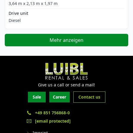
3,64 m x 2,13 m x 1,97 m
Drive unit
Diesel
Mehr anzeigen
Give us a call or send a mail!
Sale
Career
Contact us
+49 851 756868-0
[email protected]
Imprint