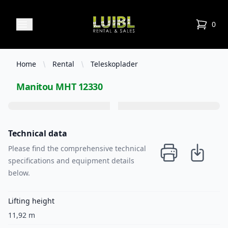
Luibl Rental & Sales
Open menu
0
items in
Home
Rental
Teleskoplader
Manitou MHT 12330
Technical data
Please find the comprehensive technical
specifications and equipment details
below.
Lifting height
11,92 m